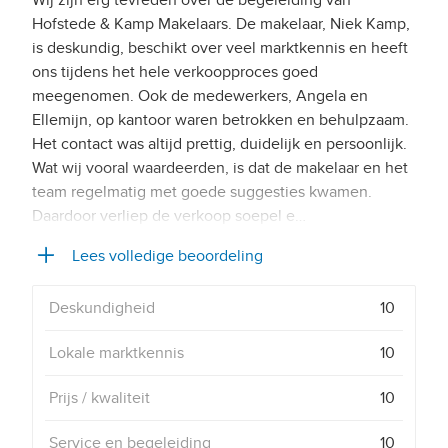
Wij zijn erg tevreden over de begeleiding van
Hofstede & Kamp Makelaars. De makelaar, Niek Kamp,
is deskundig, beschikt over veel marktkennis en heeft
ons tijdens het hele verkoopproces goed
meegenomen. Ook de medewerkers, Angela en
Ellemijn, op kantoor waren betrokken en behulpzaam.
Het contact was altijd prettig, duidelijk en persoonlijk.
Wat wij vooral waardeerden, is dat de makelaar en het
team regelmatig met goede suggesties kwamen.
Daardoor verliep de verkoop soepel e…
Lees volledige beoordeling
Deskundigheid
10
Lokale marktkennis
10
Prijs / kwaliteit
10
Service en begeleiding
10