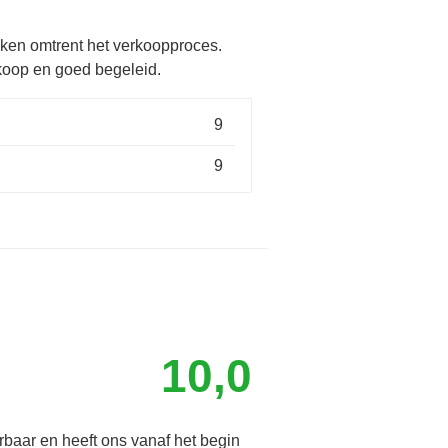
aken omtrent het verkoopproces.
rkoop en goed begeleid.
9
9
10,0
baar en heeft ons vanaf het begin