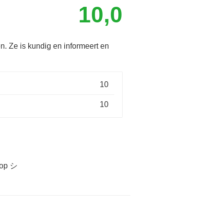
10,0
n. Ze is kundig en informeert en
10
10
oop シ