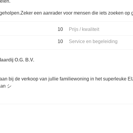
elen.
d geholpen.Zeker een aanrader voor mensen die iets zoeken op
10
Prijs / kwaliteit
10
Service en begeleiding
aardij O.G. B.V.
taan bij de verkoop van jullie familiewoning in het superleuke 
taan シ