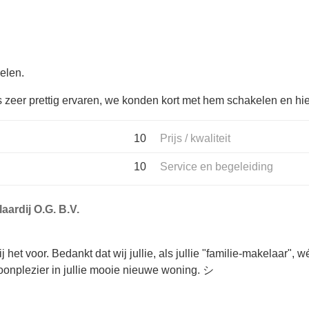
elen.
s zeer prettig ervaren, we konden kort met hem schakelen en hi
10
Prijs / kwaliteit
10
Service en begeleiding
aardij O.G. B.V.
 het voor. Bedankt dat wij jullie, als jullie "familie-makelaar",
onplezier in jullie mooie nieuwe woning. シ