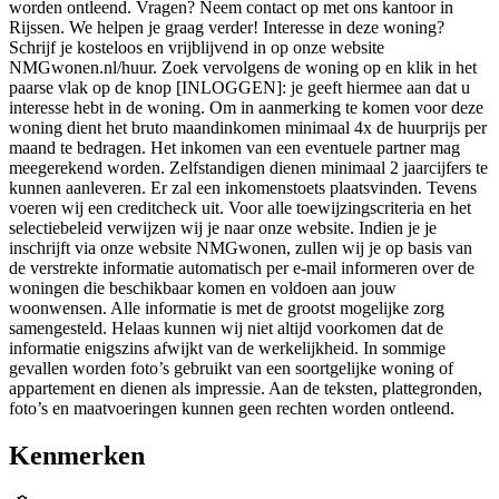
worden ontleend. Vragen? Neem contact op met ons kantoor in
Rijssen. We helpen je graag verder! Interesse in deze woning?
Schrijf je kosteloos en vrijblijvend in op onze website
NMGwonen.nl/huur. Zoek vervolgens de woning op en klik in het
paarse vlak op de knop [INLOGGEN]: je geeft hiermee aan dat u
interesse hebt in de woning. Om in aanmerking te komen voor deze
woning dient het bruto maandinkomen minimaal 4x de huurprijs per
maand te bedragen. Het inkomen van een eventuele partner mag
meegerekend worden. Zelfstandigen dienen minimaal 2 jaarcijfers te
kunnen aanleveren. Er zal een inkomenstoets plaatsvinden. Tevens
voeren wij een creditcheck uit. Voor alle toewijzingscriteria en het
selectiebeleid verwijzen wij je naar onze website. Indien je je
inschrijft via onze website NMGwonen, zullen wij je op basis van
de verstrekte informatie automatisch per e-mail informeren over de
woningen die beschikbaar komen en voldoen aan jouw
woonwensen. Alle informatie is met de grootst mogelijke zorg
samengesteld. Helaas kunnen wij niet altijd voorkomen dat de
informatie enigszins afwijkt van de werkelijkheid. In sommige
gevallen worden foto’s gebruikt van een soortgelijke woning of
appartement en dienen als impressie. Aan de teksten, plattegronden,
foto’s en maatvoeringen kunnen geen rechten worden ontleend.
Kenmerken