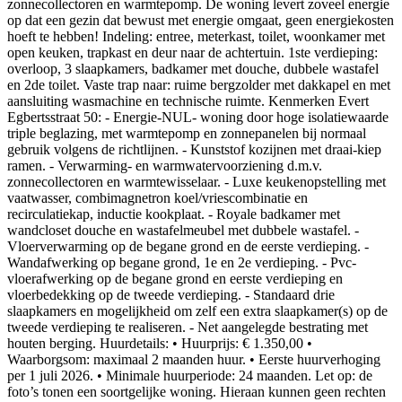
zonnecollectoren en warmtepomp. De woning levert zoveel energie
op dat een gezin dat bewust met energie omgaat, geen energiekosten
hoeft te hebben! Indeling: entree, meterkast, toilet, woonkamer met
open keuken, trapkast en deur naar de achtertuin. 1ste verdieping:
overloop, 3 slaapkamers, badkamer met douche, dubbele wastafel
en 2de toilet. Vaste trap naar: ruime bergzolder met dakkapel en met
aansluiting wasmachine en technische ruimte. Kenmerken Evert
Egbertsstraat 50: - Energie-NUL- woning door hoge isolatiewaarde
triple beglazing, met warmtepomp en zonnepanelen bij normaal
gebruik volgens de richtlijnen. - Kunststof kozijnen met draai-kiep
ramen. - Verwarming- en warmwatervoorziening d.m.v.
zonnecollectoren en warmtewisselaar. - Luxe keukenopstelling met
vaatwasser, combimagnetron koel/vriescombinatie en
recirculatiekap, inductie kookplaat. - Royale badkamer met
wandcloset douche en wastafelmeubel met dubbele wastafel. -
Vloerverwarming op de begane grond en de eerste verdieping. -
Wandafwerking op begane grond, 1e en 2e verdieping. - Pvc-
vloerafwerking op de begane grond en eerste verdieping en
vloerbedekking op de tweede verdieping. - Standaard drie
slaapkamers en mogelijkheid om zelf een extra slaapkamer(s) op de
tweede verdieping te realiseren. - Net aangelegde bestrating met
houten berging. Huurdetails: • Huurprijs: € 1.350,00 •
Waarborgsom: maximaal 2 maanden huur. • Eerste huurverhoging
per 1 juli 2026. • Minimale huurperiode: 24 maanden. Let op: de
foto’s tonen een soortgelijke woning. Hieraan kunnen geen rechten