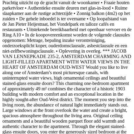
Prachtig uitzicht op de gracht vanuit de woonkamer • Fraaie houten
parketvloer • Authentieke ensuite deuren met glas-in-lood • Ruime
slaapkamer aan de rustige achterzijde • Zonnig balkon (4m2) op het
zuiden • De gehele inboedel is ter overname • Op loopafstand van
de Jan Pieter Heijestraat, het Vondelpark en talloze cafés en
restaurants • Uitstekende bereikbaarheid met openbaar vervoer en de
Ring A10 • In de koopovereenkomst worden de volgende clausules
opgenomen: Metrage, bepaling inzake verontreiniging,
onderzoeksplicht koper, ouderdomsclausule, asbestclausule en een
niet-zelfbewoningsclausule. • Oplevering in overleg. *** JACOB
VAN LENNEPKADE 235-2, AMSTERDAM CHARMING AND
LIGHT-FILLED APARTMENT WITH WATER VIEWS IN THE
HEART OF AMSTERDAM OUD-WEST Would you like to live
along one of Amsterdam’s most picturesque canals, with
uninterrupted water views, high ornamental ceilings and beautiful
stained-glass ensuite doors? This charming one-bedroom apartment
of approximately 49 m² combines the character of a historic 1903
building with modern comfort and an exceptional location in the
highly sought-after Oud-West district. The moment you step into the
living room, the abundance of natural light immediately stands out.
Large windows at the front overlook the water and create a bright,
spacious atmosphere throughout the living area. Original ceiling
ornaments and a beautiful wooden parquet floor add warmth and
authentic character to the apartment. Through the elegant stained-
glass ensuite doors, you enter the generously sized bedroom at the