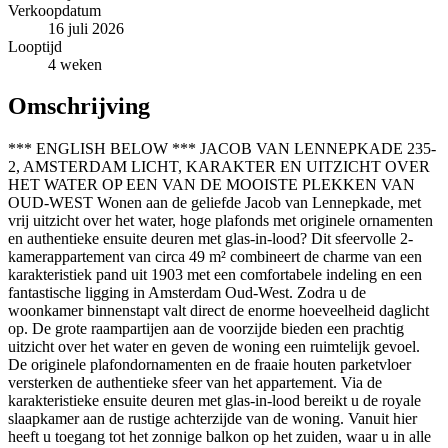
Verkoopdatum
16 juli 2026
Looptijd
4 weken
Omschrijving
*** ENGLISH BELOW *** JACOB VAN LENNEPKADE 235-
2, AMSTERDAM LICHT, KARAKTER EN UITZICHT OVER
HET WATER OP EEN VAN DE MOOISTE PLEKKEN VAN
OUD-WEST Wonen aan de geliefde Jacob van Lennepkade, met
vrij uitzicht over het water, hoge plafonds met originele ornamenten
en authentieke ensuite deuren met glas-in-lood? Dit sfeervolle 2-
kamerappartement van circa 49 m² combineert de charme van een
karakteristiek pand uit 1903 met een comfortabele indeling en een
fantastische ligging in Amsterdam Oud-West. Zodra u de
woonkamer binnenstapt valt direct de enorme hoeveelheid daglicht
op. De grote raampartijen aan de voorzijde bieden een prachtig
uitzicht over het water en geven de woning een ruimtelijk gevoel.
De originele plafondornamenten en de fraaie houten parketvloer
versterken de authentieke sfeer van het appartement. Via de
karakteristieke ensuite deuren met glas-in-lood bereikt u de royale
slaapkamer aan de rustige achterzijde van de woning. Vanuit hier
heeft u toegang tot het zonnige balkon op het zuiden, waar u in alle