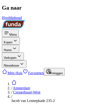
Ga naar
Hoofdinhoud
Menu
Kopen
Huren
Verkopen
Nieuwbouw
Mijn Huis
Favorieten
Inloggen
/
Amsterdam
/
Cremerbuurt-West
/
Jacob van Lennepkade 235-2