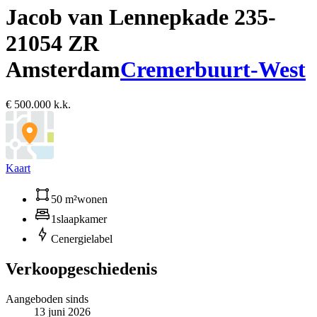
Jacob van Lennepkade 235-
2
1054 ZR
Amsterdam
Cremerbuurt-West
€ 500.000 k.k.
Kaart
50 m²
wonen
1
slaapkamer
C
energielabel
Verkoopgeschiedenis
Aangeboden sinds
13 juni 2026