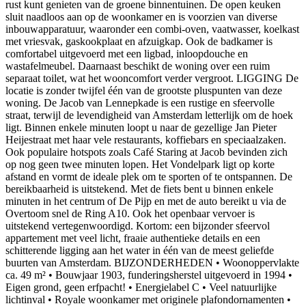
rust kunt genieten van de groene binnentuinen. De open keuken
sluit naadloos aan op de woonkamer en is voorzien van diverse
inbouwapparatuur, waaronder een combi-oven, vaatwasser, koelkast
met vriesvak, gaskookplaat en afzuigkap. Ook de badkamer is
comfortabel uitgevoerd met een ligbad, inloopdouche en
wastafelmeubel. Daarnaast beschikt de woning over een ruim
separaat toilet, wat het wooncomfort verder vergroot. LIGGING De
locatie is zonder twijfel één van de grootste pluspunten van deze
woning. De Jacob van Lennepkade is een rustige en sfeervolle
straat, terwijl de levendigheid van Amsterdam letterlijk om de hoek
ligt. Binnen enkele minuten loopt u naar de gezellige Jan Pieter
Heijestraat met haar vele restaurants, koffiebars en speciaalzaken.
Ook populaire hotspots zoals Café Staring at Jacob bevinden zich
op nog geen twee minuten lopen. Het Vondelpark ligt op korte
afstand en vormt de ideale plek om te sporten of te ontspannen. De
bereikbaarheid is uitstekend. Met de fiets bent u binnen enkele
minuten in het centrum of De Pijp en met de auto bereikt u via de
Overtoom snel de Ring A10. Ook het openbaar vervoer is
uitstekend vertegenwoordigd. Kortom: een bijzonder sfeervol
appartement met veel licht, fraaie authentieke details en een
schitterende ligging aan het water in één van de meest geliefde
buurten van Amsterdam. BIJZONDERHEDEN • Woonoppervlakte
ca. 49 m² • Bouwjaar 1903, funderingsherstel uitgevoerd in 1994 •
Eigen grond, geen erfpacht! • Energielabel C • Veel natuurlijke
lichtinval • Royale woonkamer met originele plafondornamenten •