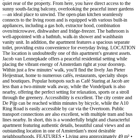
quiet rear of the property. From here, you have direct access to the
sunny south-facing balcony, overlooking the peaceful inner gardens
—an ideal place to unwind. The open-plan kitchen seamlessly
connects to the living room and is equipped with various built-in
appliances, including a gas hob, extractor hood, combination
oven/microwave, dishwasher and fridge-freezer. The bathroom is
well-appointed with a bathtub, walk-in shower and washbasin
vanity unit. In addition, the apartment features a spacious separate
toilet, providing extra convenience for everyday living. LOCATION
The location is undoubtedly one of this apartment’s greatest assets.
Jacob van Lennepkade offers a peaceful residential setting while
placing the vibrant energy of Amsterdam right at your doorstep.
Within just a few minutes’ walk, you'll find the lively Jan Pieter
Heijestraat, home to numerous cafés, restaurants, specialty shops
and boutiques. Popular hotspots such as Café Staring at Jacob are
less than a two-minute walk away, while the Vondelpark is also
nearby, offering the perfect setting for relaxation, sports or a stroll
through the greenery. Accessibility is excellent. The city centre and
De Pijp can be reached within minutes by bicycle, while the A10
Ring Road is easily accessible by car via the Overtoom. Public
transport connections are also excellent, with multiple tram and bus
lines nearby. In short, this is a wonderfully bright and characterful
apartment featuring authentic details, beautiful canal views and an
outstanding location in one of Amsterdam’s most desirable
neighbourhoods. FEATURES • Living area approximately 49 m² •