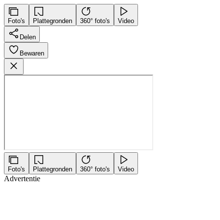
Foto's
Plattegronden
360° foto's
Video
Delen
Bewaren
Foto's
Plattegronden
360° foto's
Video
Advertentie