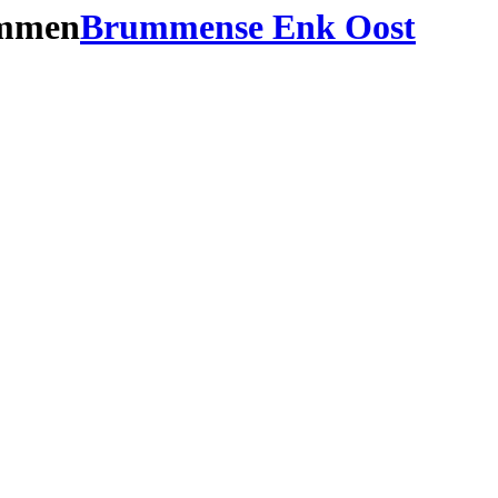
ummen
Brummense Enk Oost