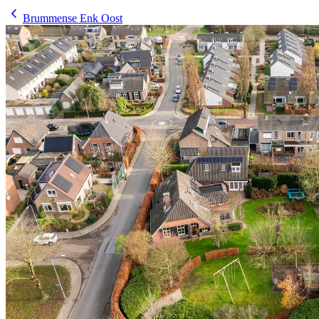
Brummense Enk Oost