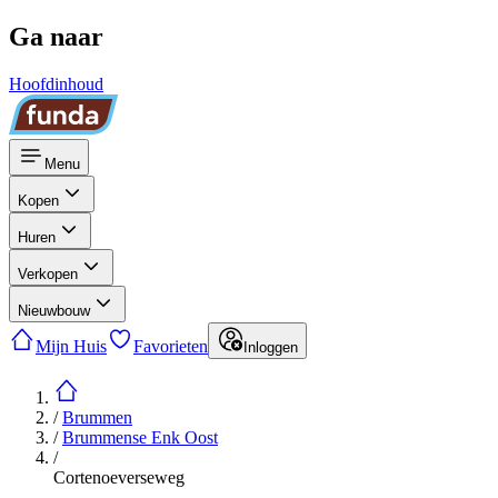
Ga naar
Hoofdinhoud
Menu
Kopen
Huren
Verkopen
Nieuwbouw
Mijn Huis
Favorieten
Inloggen
/
Brummen
/
Brummense Enk Oost
/
Cortenoeverseweg