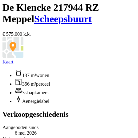
De Klencke 21
7944 RZ
Meppel
Scheepsbuurt
€ 575.000 k.k.
Kaart
137 m²
wonen
356 m²
perceel
3
slaapkamers
A
energielabel
Verkoopgeschiedenis
Aangeboden sinds
6 mei 2026