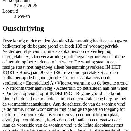
Verkoopdatum
27 mei 2026
Looptijd
3 weken
Omschrijving
Deze keurig onderhouden 2-onder-1-kapwoning heeft een slaap- en
badkamer op de begane grond en biedt 138 m² woonoppervlak.
Verder geniet je van 2 ruime slaapkamers op de verdieping,
energielabel A, vloerverwarming op de begane grond en een diepe
achtertuin op het zuiden aan het water. De woning staat in een
rustige straat met nagenoeg alleen bestemmingsverkeer. IN HET
KORT • Bouwjaar: 2007 • 138 m² woonoppervlak • Slaap- en
badkamer op de begane grond • 2 ruime slaapkamers op de
verdieping • Energielabel A • Vloerverwarming op de begane grond
• Waterontharder aanwezig • Achtertuin op het zuiden aan het water
• Parkeren op eigen oprit INDELING - Begane grond - Je komt
binnen in de hal met meterkast, toilet en een praktische berging met
de wasmachineaansluiting. Aan de achterzijde van de woning vind
je de ruime, lichte woonkamer met handige trapkast en toegang tot
de tuin. De open keuken is voorzien van een inductiekookplaat,
afzuigkap, combi-oven, koel-vriescombinatie en een vaatwasser.
Aan de voorzijde van de woning vind je de lichte slaapkamer met
aansluitend de badkamer met inloopdouche en dubbele wastafel. De