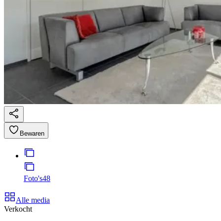
Bewaren
Foto's
48
Alle media
Verkocht