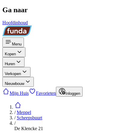
Ga naar
Hoofdinhoud
Menu
Kopen
Huren
Verkopen
Nieuwbouw
Mijn Huis
Favorieten
Inloggen
/
Meppel
/
Scheepsbuurt
/
De Klencke 21