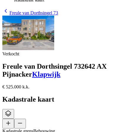
Freule van Dorthsingel 73
Verkocht
Freule van Dorthsingel 73
2642 AX
Pijnacker
Klapwijk
€ 525.000 k.k.
Kadastrale kaart
Kadastrale grens
Bebouwing