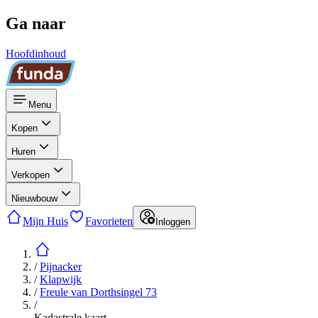
Ga naar
Hoofdinhoud
Menu
Kopen
Huren
Verkopen
Nieuwbouw
Mijn Huis
Favorieten
Inloggen
/
Pijnacker
/
Klapwijk
/
Freule van Dorthsingel 73
/
Kadastrale kaart