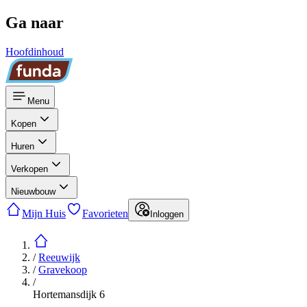
Ga naar
Hoofdinhoud
Menu
Kopen
Huren
Verkopen
Nieuwbouw
Mijn Huis
Favorieten
Inloggen
/
Reeuwijk
/
Gravekoop
/
Hortemansdijk 6