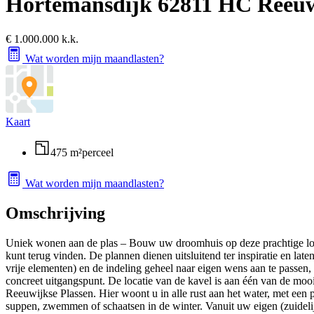
Hortemansdijk 6
2811 HC Reeu
€ 1.000.000 k.k.
Wat worden mijn maandlasten?
Kaart
475 m²
perceel
Wat worden mijn maandlasten?
Omschrijving
Uniek wonen aan de plas – Bouw uw droomhuis op deze prachtige loc
kunt terug vinden. De plannen dienen uitsluitend ter inspiratie en l
vrije elementen) en de indeling geheel naar eigen wens aan te passen,
concreet uitgangspunt. De locatie van de kavel is aan één van de moo
Reeuwijkse Plassen. Hier woont u in alle rust aan het water, met een pa
suppen, zwemmen of schaatsen in de winter. Vanuit uw eigen (zuidelijk