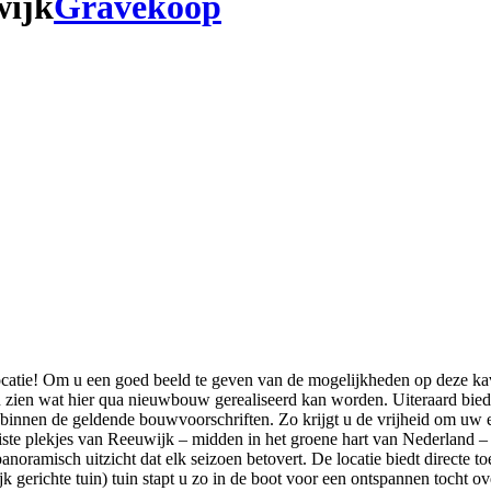
wijk
Gravekoop
atie! Om u een goed beeld te geven van de mogelijkheden op deze kav
aten zien wat hier qua nieuwbouw gerealiseerd kan worden. Uiteraard bi
 binnen de geldende bouwvoorschriften. Zo krijgt u de vrijheid om uw e
iste plekjes van Reeuwijk – midden in het groene hart van Nederland – 
noramisch uitzicht dat elk seizoen betovert. De locatie biedt directe to
 gerichte tuin) tuin stapt u zo in de boot voor een ontspannen tocht ov