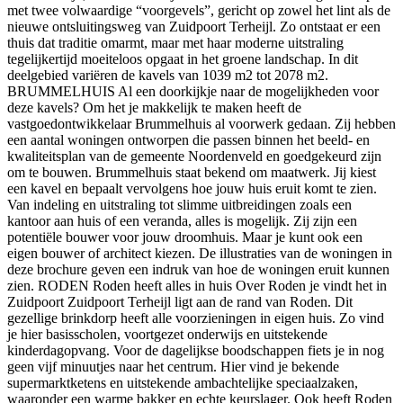
met twee volwaardige “voorgevels”, gericht op zowel het lint als de
nieuwe ontsluitingsweg van Zuidpoort Terheijl. Zo ontstaat er een
thuis dat traditie omarmt, maar met haar moderne uitstraling
tegelijkertijd moeiteloos opgaat in het groene landschap. In dit
deelgebied variëren de kavels van 1039 m2 tot 2078 m2.
BRUMMELHUIS Al een doorkijkje naar de mogelijkheden voor
deze kavels? Om het je makkelijk te maken heeft de
vastgoedontwikkelaar Brummelhuis al voorwerk gedaan. Zij hebben
een aantal woningen ontworpen die passen binnen het beeld- en
kwaliteitsplan van de gemeente Noordenveld en goedgekeurd zijn
om te bouwen. Brummelhuis staat bekend om maatwerk. Jij kiest
een kavel en bepaalt vervolgens hoe jouw huis eruit komt te zien.
Van indeling en uitstraling tot slimme uitbreidingen zoals een
kantoor aan huis of een veranda, alles is mogelijk. Zij zijn een
potentiële bouwer voor jouw droomhuis. Maar je kunt ook een
eigen bouwer of architect kiezen. De illustraties van de woningen in
deze brochure geven een indruk van hoe de woningen eruit kunnen
zien. RODEN Roden heeft alles in huis Over Roden je vindt het in
Zuidpoort Zuidpoort Terheijl ligt aan de rand van Roden. Dit
gezellige brinkdorp heeft alle voorzieningen in eigen huis. Zo vind
je hier basisscholen, voortgezet onderwijs en uitstekende
kinderdagopvang. Voor de dagelijkse boodschappen fiets je in nog
geen vijf minuutjes naar het centrum. Hier vind je bekende
supermarktketens en uitstekende ambachtelijke speciaalzaken,
waaronder een warme bakker en echte keurslager. Ook heeft Roden