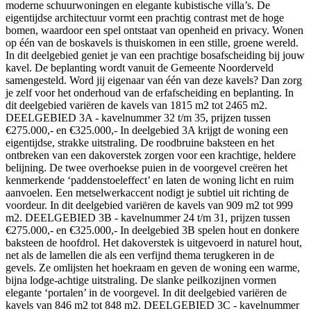
moderne schuurwoningen en elegante kubistische villa’s. De
eigentijdse architectuur vormt een prachtig contrast met de hoge
bomen, waardoor een spel ontstaat van openheid en privacy. Wonen
op één van de boskavels is thuiskomen in een stille, groene wereld.
In dit deelgebied geniet je van een prachtige bosafscheiding bij jouw
kavel. De beplanting wordt vanuit de Gemeente Noorderveld
samengesteld. Word jij eigenaar van één van deze kavels? Dan zorg
je zelf voor het onderhoud van de erfafscheiding en beplanting. In
dit deelgebied variëren de kavels van 1815 m2 tot 2465 m2.
DEELGEBIED 3A - kavelnummer 32 t/m 35, prijzen tussen
€275.000,- en €325.000,- In deelgebied 3A krijgt de woning een
eigentijdse, strakke uitstraling. De roodbruine baksteen en het
ontbreken van een dakoverstek zorgen voor een krachtige, heldere
belijning. De twee overhoekse puien in de voorgevel creëren het
kenmerkende ‘paddenstoeleffect’ en laten de woning licht en ruim
aanvoelen. Een metselwerkaccent nodigt je subtiel uit richting de
voordeur. In dit deelgebied variëren de kavels van 909 m2 tot 999
m2. DEELGEBIED 3B - kavelnummer 24 t/m 31, prijzen tussen
€275.000,- en €325.000,- In deelgebied 3B spelen hout en donkere
baksteen de hoofdrol. Het dakoverstek is uitgevoerd in naturel hout,
net als de lamellen die als een verfijnd thema terugkeren in de
gevels. Ze omlijsten het hoekraam en geven de woning een warme,
bijna lodge-achtige uitstraling. De slanke peilkozijnen vormen
elegante ‘portalen’ in de voorgevel. In dit deelgebied variëren de
kavels van 846 m2 tot 848 m2. DEELGEBIED 3C - kavelnummer