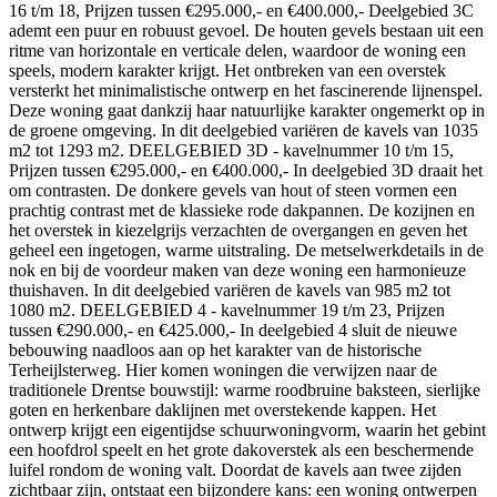
16 t/m 18, Prijzen tussen €295.000,- en €400.000,- Deelgebied 3C
ademt een puur en robuust gevoel. De houten gevels bestaan uit een
ritme van horizontale en verticale delen, waardoor de woning een
speels, modern karakter krijgt. Het ontbreken van een overstek
versterkt het minimalistische ontwerp en het fascinerende lijnenspel.
Deze woning gaat dankzij haar natuurlijke karakter ongemerkt op in
de groene omgeving. In dit deelgebied variëren de kavels van 1035
m2 tot 1293 m2. DEELGEBIED 3D - kavelnummer 10 t/m 15,
Prijzen tussen €295.000,- en €400.000,- In deelgebied 3D draait het
om contrasten. De donkere gevels van hout of steen vormen een
prachtig contrast met de klassieke rode dakpannen. De kozijnen en
het overstek in kiezelgrijs verzachten de overgangen en geven het
geheel een ingetogen, warme uitstraling. De metselwerkdetails in de
nok en bij de voordeur maken van deze woning een harmonieuze
thuishaven. In dit deelgebied variëren de kavels van 985 m2 tot
1080 m2. DEELGEBIED 4 - kavelnummer 19 t/m 23, Prijzen
tussen €290.000,- en €425.000,- In deelgebied 4 sluit de nieuwe
bebouwing naadloos aan op het karakter van de historische
Terheijlsterweg. Hier komen woningen die verwijzen naar de
traditionele Drentse bouwstijl: warme roodbruine baksteen, sierlijke
goten en herkenbare daklijnen met overstekende kappen. Het
ontwerp krijgt een eigentijdse schuurwoningvorm, waarin het gebint
een hoofdrol speelt en het grote dakoverstek als een beschermende
luifel rondom de woning valt. Doordat de kavels aan twee zijden
zichtbaar zijn, ontstaat een bijzondere kans: een woning ontwerpen