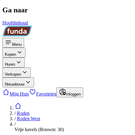
Ga naar
Hoofdinhoud
Menu
Kopen
Huren
Verkopen
Nieuwbouw
Mijn Huis
Favorieten
Inloggen
/
Roden
/
Roden West
/
Vrije kavels (Bouwnr. 30)