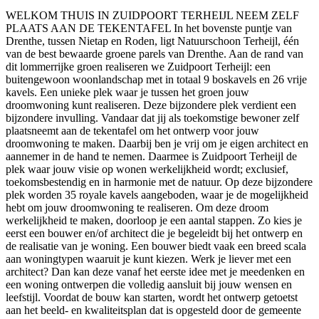
WELKOM THUIS IN ZUIDPOORT TERHEIJL NEEM ZELF
PLAATS AAN DE TEKENTAFEL In het bovenste puntje van
Drenthe, tussen Nietap en Roden, ligt Natuurschoon Terheijl, één
van de best bewaarde groene parels van Drenthe. Aan de rand van
dit lommerrijke groen realiseren we Zuidpoort Terheijl: een
buitengewoon woonlandschap met in totaal 9 boskavels en 26 vrije
kavels. Een unieke plek waar je tussen het groen jouw
droomwoning kunt realiseren. Deze bijzondere plek verdient een
bijzondere invulling. Vandaar dat jij als toekomstige bewoner zelf
plaatsneemt aan de tekentafel om het ontwerp voor jouw
droomwoning te maken. Daarbij ben je vrij om je eigen architect en
aannemer in de hand te nemen. Daarmee is Zuidpoort Terheijl de
plek waar jouw visie op wonen werkelijkheid wordt; exclusief,
toekomsbestendig en in harmonie met de natuur. Op deze bijzondere
plek worden 35 royale kavels aangeboden, waar je de mogelijkheid
hebt om jouw droomwoning te realiseren. Om deze droom
werkelijkheid te maken, doorloop je een aantal stappen. Zo kies je
eerst een bouwer en/of architect die je begeleidt bij het ontwerp en
de realisatie van je woning. Een bouwer biedt vaak een breed scala
aan woningtypen waaruit je kunt kiezen. Werk je liever met een
architect? Dan kan deze vanaf het eerste idee met je meedenken en
een woning ontwerpen die volledig aansluit bij jouw wensen en
leefstijl. Voordat de bouw kan starten, wordt het ontwerp getoetst
aan het beeld- en kwaliteitsplan dat is opgesteld door de gemeente