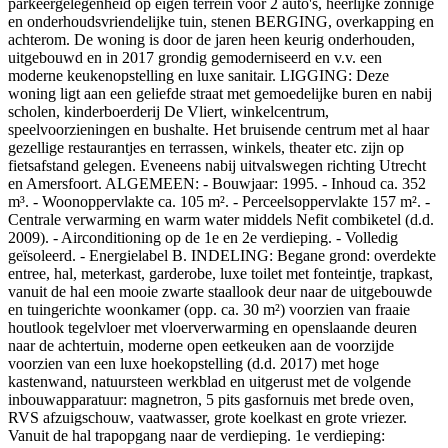
parkeergelegenheid op eigen terrein voor 2 auto's, heerlijke zonnige
en onderhoudsvriendelijke tuin, stenen BERGING, overkapping en
achterom. De woning is door de jaren heen keurig onderhouden,
uitgebouwd en in 2017 grondig gemoderniseerd en v.v. een
moderne keukenopstelling en luxe sanitair. LIGGING: Deze
woning ligt aan een geliefde straat met gemoedelijke buren en nabij
scholen, kinderboerderij De Vliert, winkelcentrum,
speelvoorzieningen en bushalte. Het bruisende centrum met al haar
gezellige restaurantjes en terrassen, winkels, theater etc. zijn op
fietsafstand gelegen. Eveneens nabij uitvalswegen richting Utrecht
en Amersfoort. ALGEMEEN: - Bouwjaar: 1995. - Inhoud ca. 352
m³. - Woonoppervlakte ca. 105 m². - Perceelsoppervlakte 157 m². -
Centrale verwarming en warm water middels Nefit combiketel (d.d.
2009). - Airconditioning op de 1e en 2e verdieping. - Volledig
geïsoleerd. - Energielabel B. INDELING: Begane grond: overdekte
entree, hal, meterkast, garderobe, luxe toilet met fonteintje, trapkast,
vanuit de hal een mooie zwarte staallook deur naar de uitgebouwde
en tuingerichte woonkamer (opp. ca. 30 m²) voorzien van fraaie
houtlook tegelvloer met vloerverwarming en openslaande deuren
naar de achtertuin, moderne open eetkeuken aan de voorzijde
voorzien van een luxe hoekopstelling (d.d. 2017) met hoge
kastenwand, natuursteen werkblad en uitgerust met de volgende
inbouwapparatuur: magnetron, 5 pits gasfornuis met brede oven,
RVS afzuigschouw, vaatwasser, grote koelkast en grote vriezer.
Vanuit de hal trapopgang naar de verdieping. 1e verdieping: