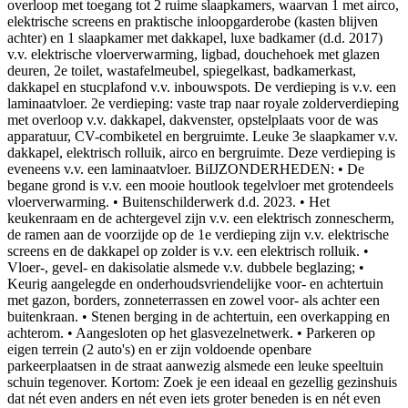
overloop met toegang tot 2 ruime slaapkamers, waarvan 1 met airco,
elektrische screens en praktische inloopgarderobe (kasten blijven
achter) en 1 slaapkamer met dakkapel, luxe badkamer (d.d. 2017)
v.v. elektrische vloerverwarming, ligbad, douchehoek met glazen
deuren, 2e toilet, wastafelmeubel, spiegelkast, badkamerkast,
dakkapel en stucplafond v.v. inbouwspots. De verdieping is v.v. een
laminaatvloer. 2e verdieping: vaste trap naar royale zolderverdieping
met overloop v.v. dakkapel, dakvenster, opstelplaats voor de was
apparatuur, CV-combiketel en bergruimte. Leuke 3e slaapkamer v.v.
dakkapel, elektrisch rolluik, airco en bergruimte. Deze verdieping is
eveneens v.v. een laminaatvloer. BiIJZONDERHEDEN: • De
begane grond is v.v. een mooie houtlook tegelvloer met grotendeels
vloerverwarming. • Buitenschilderwerk d.d. 2023. • Het
keukenraam en de achtergevel zijn v.v. een elektrisch zonnescherm,
de ramen aan de voorzijde op de 1e verdieping zijn v.v. elektrische
screens en de dakkapel op zolder is v.v. een elektrisch rolluik. •
Vloer-, gevel- en dakisolatie alsmede v.v. dubbele beglazing; •
Keurig aangelegde en onderhoudsvriendelijke voor- en achtertuin
met gazon, borders, zonneterrassen en zowel voor- als achter een
buitenkraan. • Stenen berging in de achtertuin, een overkapping en
achterom. • Aangesloten op het glasvezelnetwerk. • Parkeren op
eigen terrein (2 auto's) en er zijn voldoende openbare
parkeerplaatsen in de straat aanwezig alsmede een leuke speeltuin
schuin tegenover. Kortom: Zoek je een ideaal en gezellig gezinshuis
dat nét even anders en nét even iets groter beneden is en nét even