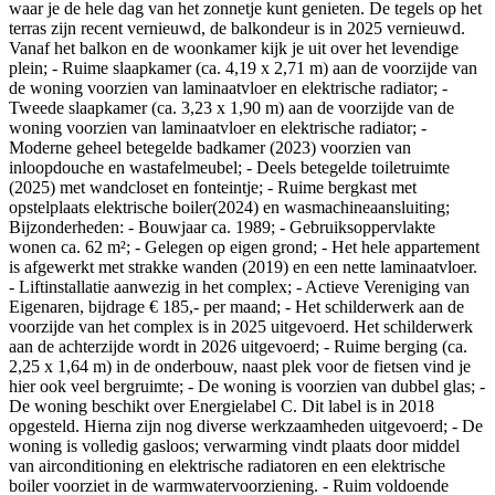
waar je de hele dag van het zonnetje kunt genieten. De tegels op het
terras zijn recent vernieuwd, de balkondeur is in 2025 vernieuwd.
Vanaf het balkon en de woonkamer kijk je uit over het levendige
plein; - Ruime slaapkamer (ca. 4,19 x 2,71 m) aan de voorzijde van
de woning voorzien van laminaatvloer en elektrische radiator; -
Tweede slaapkamer (ca. 3,23 x 1,90 m) aan de voorzijde van de
woning voorzien van laminaatvloer en elektrische radiator; -
Moderne geheel betegelde badkamer (2023) voorzien van
inloopdouche en wastafelmeubel; - Deels betegelde toiletruimte
(2025) met wandcloset en fonteintje; - Ruime bergkast met
opstelplaats elektrische boiler(2024) en wasmachineaansluiting;
Bijzonderheden: - Bouwjaar ca. 1989; - Gebruiksoppervlakte
wonen ca. 62 m²; - Gelegen op eigen grond; - Het hele appartement
is afgewerkt met strakke wanden (2019) en een nette laminaatvloer.
- Liftinstallatie aanwezig in het complex; - Actieve Vereniging van
Eigenaren, bijdrage € 185,- per maand; - Het schilderwerk aan de
voorzijde van het complex is in 2025 uitgevoerd. Het schilderwerk
aan de achterzijde wordt in 2026 uitgevoerd; - Ruime berging (ca.
2,25 x 1,64 m) in de onderbouw, naast plek voor de fietsen vind je
hier ook veel bergruimte; - De woning is voorzien van dubbel glas; -
De woning beschikt over Energielabel C. Dit label is in 2018
opgesteld. Hierna zijn nog diverse werkzaamheden uitgevoerd; - De
woning is volledig gasloos; verwarming vindt plaats door middel
van airconditioning en elektrische radiatoren en een elektrische
boiler voorziet in de warmwatervoorziening. - Ruim voldoende