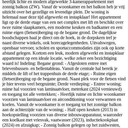
heerlijk lichte en modern afgewerkte 3-kamerappartement met
zonnig balkon (ZW). Vanaf de woonkamer en het balkon heb je vrij
uitzicht over het gezellige en levendige plein. De woning is
helemaal naar deze tijd afgewerkt en instapklaar! Het appartement
ligt op de derde etage van een net complex met lift en beschikt over
twee ruime slaapkamers, een moderne keuken en badkamer en een
ruime eigen (fietsen)berging op de begane grond. De dagelijkse
boodschappen haal je direct om de hoek, in de dorpskern tref je
naast diverse winkels, ook horecagelegenheden. Uitvalswegen,
openbaar vervoer, scholen en sportaccommodaties zijn ook op korte
afstand gelegen. Kortom een leuk, modern afgewerkt en instapklaar
appartement op een ideale locatie, welke zeker een bezichtiging
waard is! Indeling: Begane grond: - Afgesloten entree met
brievenbussen- en bellentableau. Vanuit de centrale hal bereik je
middels de lift of het trappenhuis de derde etage; - Ruime eigen
(fietsen)berging op de begane grond. Naast plek voor de fietsen vind
je hier tevens veel bergruimte; Derde verdieping: - Entree woning;
ruime hal voorzien van laminaatvloer, meterkast (2024 vernieuwd)
en toegang tot alle vertrekken; - Heerlijk ruime en lichte woonkamer
voorzien van laminaatvloer en airconditioning voor verwarmen en
koelen. Vanuit de woonkamer is er toegang tot het zonnige balkon
aan de achterzijde van de woning; - Half open keuken (2013) in
hoekopstelling voorzien van diverse inbouwapparatuur, waaronder
een koelkast met vriesvak, vaatwasser (2023), inductiekookplaat
(2024) en afzuigkap; - Zonnig balkon gelegen op het zuidwesten,