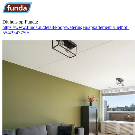
Dit huis op Funda:
https://www.funda.nl/detail/koop/wateringen/appartement-vliethof-
55/43343759/