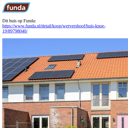
Dit huis op Funda:
https://www.funda.nl/detail/koop/wervershoof/huis-knoe-
19/89798040/