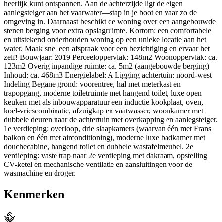
heerlijk kunt ontspannen. Aan de achterzijde ligt de eigen
aanlegsteiger aan het vaarwater—stap in je boot en vaar zo de
omgeving in. Daarnaast beschikt de woning over een aangebouwde
stenen berging voor extra opslagruimte. Kortom: een comfortabele
en uitstekend onderhouden woning op een unieke locatie aan het
water. Maak snel een afspraak voor een bezichtiging en ervaar het
zelf! Bouwjaar: 2019 Perceeloppervlak: 148m2 Woonoppervlak: ca.
123m2 Overig inpandige ruimte: ca. 5m2 (aangebouwde berging)
Inhoud: ca. 468m3 Energielabel: A Ligging achtertuin: noord-west
Indeling Begane grond: voorentree, hal met meterkast en
trapopgang, moderne toiletruimte met hangend toilet, luxe open
keuken met als inbouwapparatuur een inductie kookplaat, oven,
koel-vriescombinatie, afzuigkap en vaatwasser, woonkamer met
dubbele deuren naar de achtertuin met overkapping en aanlegsteiger.
1e verdieping: overloop, drie slaapkamers (waarvan één met Frans
balkon en één met airconditioning), moderne luxe badkamer met
douchecabine, hangend toilet en dubbele wastafelmeubel. 2e
verdieping: vaste trap naar 2e verdieping met dakraam, opstelling
CV-ketel en mechanische ventilatie en aansluitingen voor de
wasmachine en droger.
Kenmerken