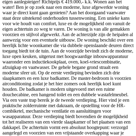
eigen aanlegsteiger! Richtprijs € 419.000,- k.k. Wonen aan het
water! Ben je op zoek naar een moderne, luxe afgewerkte woning
waar je direct kunt gaan genieten? Aan het doorgaand vaarwater
staat deze uitstekend onderhouden tussenwoning. Een unieke kans
voor wie houdt van comfort, luxe en de mogelijkheid om vanuit de
eigen achtertuin zo weg te varen. De woning is van alle gemakken
voorzien en stijlvol afgewerkt. Aan de achterzijde zijn de heipalen al
aanwezig voor een eventuele uitbouw. De woning beschikt over een
heerlijk lichte woonkamer die via dubbele openslaande deuren direct
toegang biedt tot de tuin. Aan de voorzijde bevindt zich de moderne,
luxe open keuken, uitgerust met hoogwaardige inbouwapparatuur
waaronder een inductiekookplaat, oven, koel-vriescombinatie,
afzuigkap en vaatwasser. De gehele begane grond straalt een
moderne sfeer uit. Op de eerste verdieping bevinden zich drie
slaapkamers en een luxe badkamer. De master-bedroom is voorzien
airconditioning zodat je het hier zomers ook heerlijk koel kunt
houden. De badkamer is modern uitgevoerd met een ruime
douchecabine, een hangend toilet en een dubbele wastafelmeubel.
Via een vaste trap bereik je de tweede verdieping. Hier vind je een
praktische zolderruimte met dakraam, de opstelling voor de HR-
combiketel, mechanische ventilatie en aansluitingen voor
wasapparatuur. Deze verdieping biedt bovendien de mogelijkheid
tot het realiseren van een vierde slaapkamer of het plaatsen van een
dakkapel. De achtertuin vormt een absoluut hoogtepunt: verzorgd
aangelegd en voorzien van een vrijstaande overkapping waar je