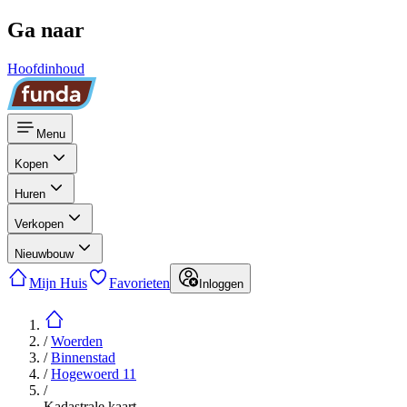
Ga naar
Hoofdinhoud
Menu
Kopen
Huren
Verkopen
Nieuwbouw
Mijn Huis
Favorieten
Inloggen
/
Woerden
/
Binnenstad
/
Hogewoerd 11
/
Kadastrale kaart