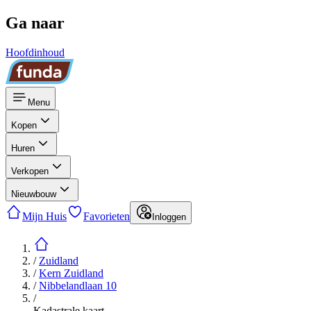
Ga naar
Hoofdinhoud
Menu
Kopen
Huren
Verkopen
Nieuwbouw
Mijn Huis
Favorieten
Inloggen
/
Zuidland
/
Kern Zuidland
/
Nibbelandlaan 10
/
Kadastrale kaart