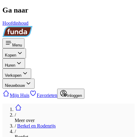
Ga naar
Hoofdinhoud
Menu
Kopen
Huren
Verkopen
Nieuwbouw
Mijn Huis
Favorieten
Inloggen
/
Meer over
/
Berkel en Rodenrijs
/
Bonfut