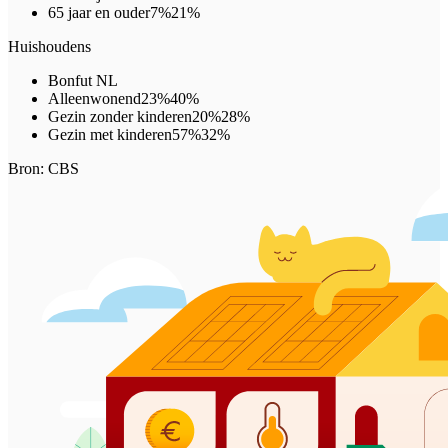
65 jaar en ouder
7%
21%
Huishoudens
Bonfut
NL
Alleenwonend
23%
40%
Gezin zonder kinderen
20%
28%
Gezin met kinderen
57%
32%
Bron: CBS