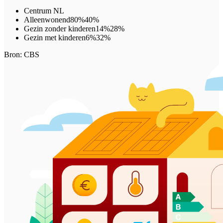
Centrum
NL
Alleenwonend
80%
40%
Gezin zonder kinderen
14%
28%
Gezin met kinderen
6%
32%
Bron: CBS