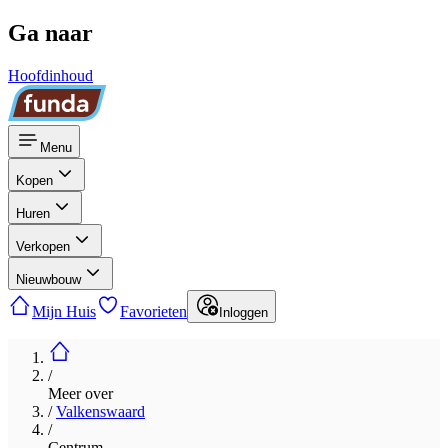
Ga naar
Hoofdinhoud
Menu
Kopen
Huren
Verkopen
Nieuwbouw
Mijn Huis
Favorieten
Inloggen
/
Meer over
/
Valkenswaard
/
Centrum