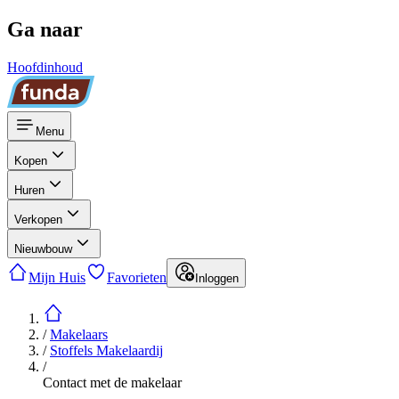
Ga naar
Hoofdinhoud
Menu
Kopen
Huren
Verkopen
Nieuwbouw
Mijn Huis
Favorieten
Inloggen
/
Makelaars
/
Stoffels Makelaardij
/
Contact met de makelaar