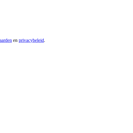
aarden
en
privacybeleid
.