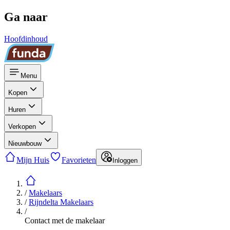
Ga naar
Hoofdinhoud
Menu
Kopen
Huren
Verkopen
Nieuwbouw
Mijn Huis
Favorieten
Inloggen
/
Makelaars
/
Rijndelta Makelaars
/
Contact met de makelaar