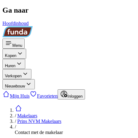
Ga naar
Hoofdinhoud
Menu
Kopen
Huren
Verkopen
Nieuwbouw
Mijn Huis
Favorieten
Inloggen
/
Makelaars
/
Prins NVM Makelaars
/
Contact met de makelaar