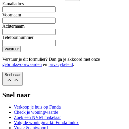
E-mailadres
Voornaam
Achternaam
Telefoonnummer
Verstuur
Verstuur je dit formulier? Dan ga je akkoord met onze
gebruiksvoorwaarden
en
privacybeleid
.
Snel naar
Snel naar
Verkoop je huis op Funda
Check je woningwaarde
Zoek een NVM-makelaar
Volg de woningmarkt: Funda Index
Vraag & antwoord