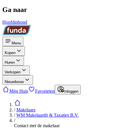
Ga naar
Hoofdinhoud
Menu
Kopen
Huren
Verkopen
Nieuwbouw
Mijn Huis
Favorieten
Inloggen
/
Makelaars
/
WM Makelaardij & Taxaties B.V.
/
Contact met de makelaar