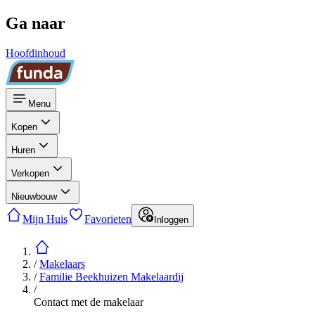
Ga naar
Hoofdinhoud
Menu
Kopen
Huren
Verkopen
Nieuwbouw
Mijn Huis
Favorieten
Inloggen
/
Makelaars
/
Familie Beekhuizen Makelaardij
/
Contact met de makelaar