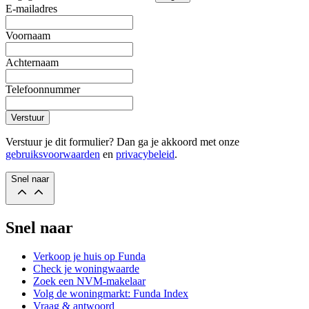
E-mailadres
Voornaam
Achternaam
Telefoonnummer
Verstuur
Verstuur je dit formulier? Dan ga je akkoord met onze
gebruiksvoorwaarden
en
privacybeleid
.
Snel naar
Snel naar
Verkoop je huis op Funda
Check je woningwaarde
Zoek een NVM-makelaar
Volg de woningmarkt: Funda Index
Vraag & antwoord