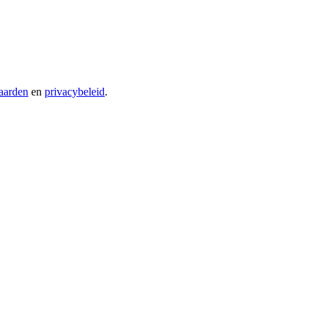
aarden
en
privacybeleid
.