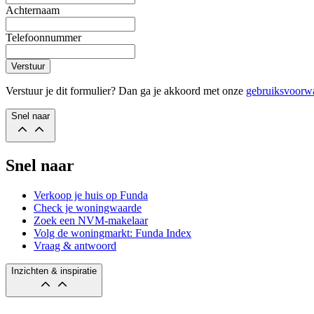
Achternaam
Telefoonnummer
Verstuur
Verstuur je dit formulier? Dan ga je akkoord met onze
gebruiksvoorw
Snel naar
Snel naar
Verkoop je huis op Funda
Check je woningwaarde
Zoek een NVM-makelaar
Volg de woningmarkt: Funda Index
Vraag & antwoord
Inzichten & inspiratie