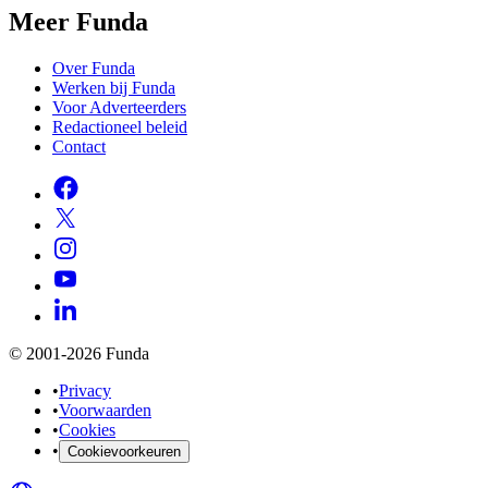
Meer Funda
Over Funda
Werken bij Funda
Voor Adverteerders
Redactioneel beleid
Contact
© 2001-2026 Funda
•
Privacy
•
Voorwaarden
•
Cookies
•
Cookievoorkeuren