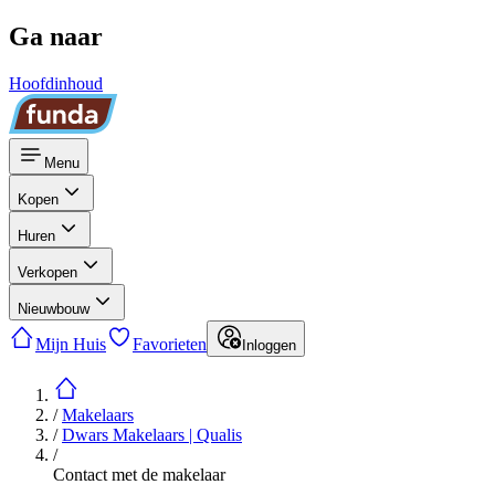
Ga naar
Hoofdinhoud
Menu
Kopen
Huren
Verkopen
Nieuwbouw
Mijn Huis
Favorieten
Inloggen
/
Makelaars
/
Dwars Makelaars | Qualis
/
Contact met de makelaar