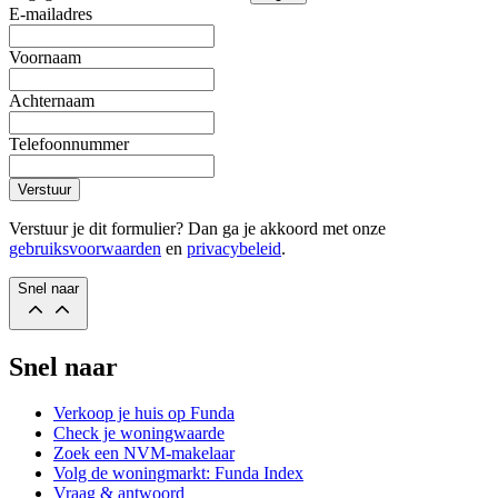
E-mailadres
Voornaam
Achternaam
Telefoonnummer
Verstuur
Verstuur je dit formulier? Dan ga je akkoord met onze
gebruiksvoorwaarden
en
privacybeleid
.
Snel naar
Snel naar
Verkoop je huis op Funda
Check je woningwaarde
Zoek een NVM-makelaar
Volg de woningmarkt: Funda Index
Vraag & antwoord