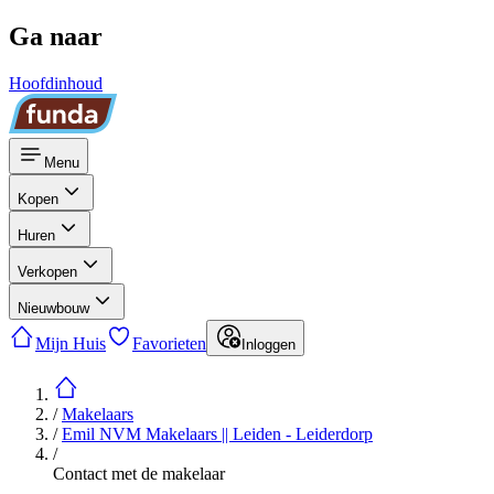
Ga naar
Hoofdinhoud
Menu
Kopen
Huren
Verkopen
Nieuwbouw
Mijn Huis
Favorieten
Inloggen
/
Makelaars
/
Emil NVM Makelaars || Leiden - Leiderdorp
/
Contact met de makelaar