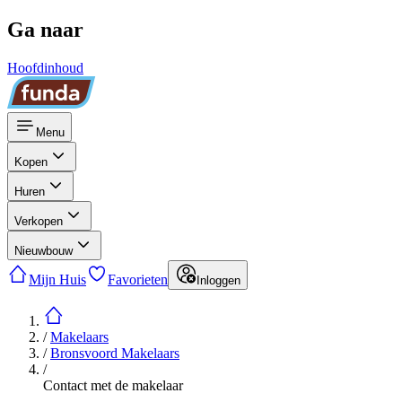
Ga naar
Hoofdinhoud
Menu
Kopen
Huren
Verkopen
Nieuwbouw
Mijn Huis
Favorieten
Inloggen
/
Makelaars
/
Bronsvoord Makelaars
/
Contact met de makelaar