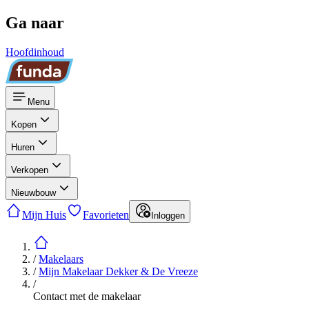
Ga naar
Hoofdinhoud
Menu
Kopen
Huren
Verkopen
Nieuwbouw
Mijn Huis
Favorieten
Inloggen
/
Makelaars
/
Mijn Makelaar Dekker & De Vreeze
/
Contact met de makelaar