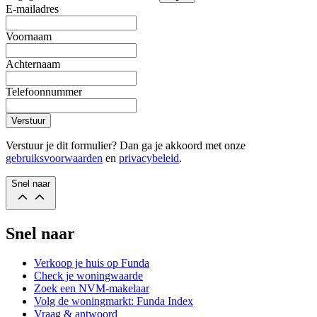
E-mailadres
Voornaam
Achternaam
Telefoonnummer
Verstuur
Verstuur je dit formulier? Dan ga je akkoord met onze
gebruiksvoorwaarden
en
privacybeleid
.
Snel naar
Snel naar
Verkoop je huis op Funda
Check je woningwaarde
Zoek een NVM-makelaar
Volg de woningmarkt: Funda Index
Vraag & antwoord