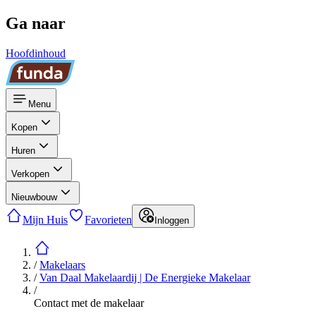
Ga naar
Hoofdinhoud
Menu
Kopen
Huren
Verkopen
Nieuwbouw
Mijn Huis
Favorieten
Inloggen
/
Makelaars
/
Van Daal Makelaardij | De Energieke Makelaar
/
Contact met de makelaar