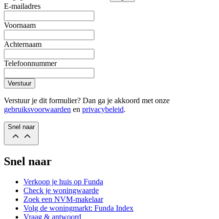
E-mailadres
Voornaam
Achternaam
Telefoonnummer
Verstuur
Verstuur je dit formulier? Dan ga je akkoord met onze
gebruiksvoorwaarden
en
privacybeleid
.
Snel naar
Snel naar
Verkoop je huis op Funda
Check je woningwaarde
Zoek een NVM-makelaar
Volg de woningmarkt: Funda Index
Vraag & antwoord