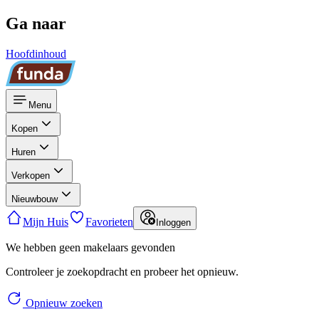
Ga naar
Hoofdinhoud
Menu
Kopen
Huren
Verkopen
Nieuwbouw
Mijn Huis
Favorieten
Inloggen
We hebben geen makelaars gevonden
Controleer je zoekopdracht en probeer het opnieuw.
Opnieuw zoeken