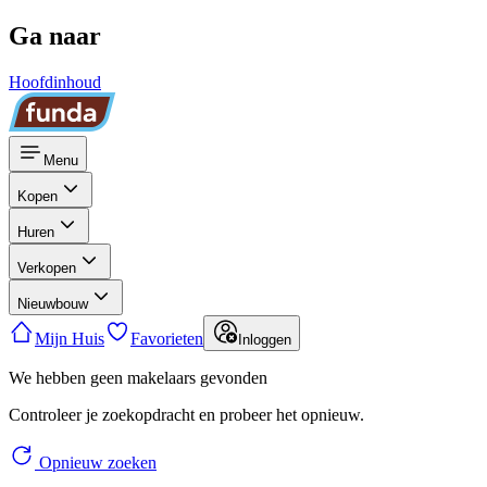
Ga naar
Hoofdinhoud
Menu
Kopen
Huren
Verkopen
Nieuwbouw
Mijn Huis
Favorieten
Inloggen
We hebben geen makelaars gevonden
Controleer je zoekopdracht en probeer het opnieuw.
Opnieuw zoeken