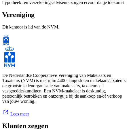
hypotheek- en verzekeringsadviseurs zorgen ervoor dat je toekomst
financieel goed geregeld is.
Vereniging
Dit kantoor is lid van de NVM.
Samen vinden we niet alleen een huis, maar ook een thuis.
De Nederlandse Coöperatieve Vereniging van Makelaars en
Taxateurs (NVM) is met ruim 4400 aangesloten makelaars/taxateurs
de grootste ledenorganisatie van makelaars, taxateurs en
vastgoeddeskundigen. Een NVM-makelaar is deskundig,
persoonlijk betrokken en ontzorgt je bij de aankoop en/of verkoop
van jouw woning.
Lees meer
Klanten zeggen