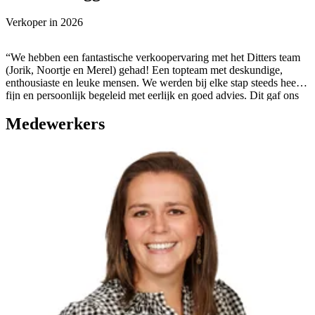
Verkoper in
2026
“We hebben een fantastische verkoopervaring met het Ditters team
(Jorik, Noortje en Merel) gehad! Een topteam met deskundige,
enthousiaste en leuke mensen. We werden bij elke stap steeds heel
fijn en persoonlijk begeleid met eerlijk en goed advies. Dit gaf ons
veel vertrouwen tijdens het verkoopproces. Alle communicatie ging
Medewerkers
snel en was heel duidelijk. Soms kregen we zelfs op vrije dagen nog
een bericht! We vonden het heel positief om met een team van
mensen samen te werken, waarbij iedereen datgene doet waar hij of
zij goed in is. En dat is ons heel goed bevallen. ”