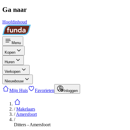
Ga naar
Hoofdinhoud
Menu
Kopen
Huren
Verkopen
Nieuwbouw
Mijn Huis
Favorieten
Inloggen
/
Makelaars
/
Amersfoort
/
Ditters - Amersfoort