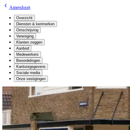
Amersfoort
Overzicht
Diensten & kenmerken
Omschrijving
Vereniging
Klanten zeggen
Aanbod
Medewerkers
Beoordelingen
Kantoorgegevens
Sociale media
Onze vestigingen