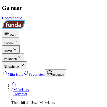
Ga naar
Hoofdinhoud
Menu
Kopen
Huren
Verkopen
Nieuwbouw
Mijn Huis
Favorieten
Inloggen
/
Makelaars
/
Deventer
/
Thuis bij de IJssel Makelaars