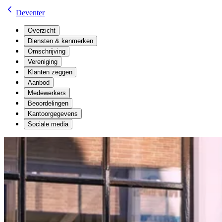
Deventer
Overzicht
Diensten & kenmerken
Omschrijving
Vereniging
Klanten zeggen
Aanbod
Medewerkers
Beoordelingen
Kantoorgegevens
Sociale media