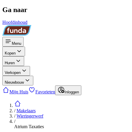
Ga naar
Hoofdinhoud
Menu
Kopen
Huren
Verkopen
Nieuwbouw
Mijn Huis
Favorieten
Inloggen
/
Makelaars
/
Wieringerwerf
/
Atrium Taxaties