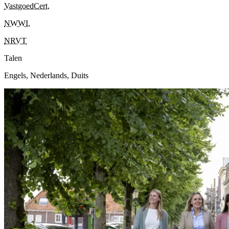
VastgoedCert
,
NWWI
,
NRVT
Talen
Engels, Nederlands, Duits