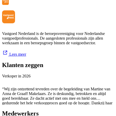
Vastgoed Nederland is de beroepsvereniging voor Nederlandse
vastgoedprofessionals. De aangesloten professionals zijn allen
werkzaam in een beroepsgroep binnen de vastgoedsector.
Lees meer
Klanten zeggen
Verkoper in
2026
“Wij zijn ontzettend tevreden over de begeleiding van Martine van
Anna de Graaff Makelaars. Ze is deskundig, betrokken en altijd
goed bereikbaar. Ze dacht actief met ons mee en hield ons
gedurende het hele verkoopproces goed op de hoogte. Dankzij haar
en het team van Anna de Graaff Makelaars is onze woning
Medewerkers
succesvol verkocht. Wij bevelen zowel Martine als Anna de Graaff