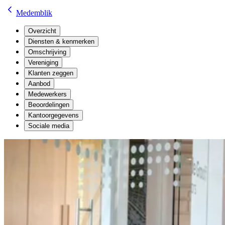
Medemblik
Overzicht
Diensten & kenmerken
Omschrijving
Vereniging
Klanten zeggen
Aanbod
Medewerkers
Beoordelingen
Kantoorgegevens
Sociale media