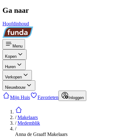
Ga naar
Hoofdinhoud
Menu
Kopen
Huren
Verkopen
Nieuwbouw
Mijn Huis
Favorieten
Inloggen
/
Makelaars
/
Medemblik
/
Anna de Graaff Makelaars