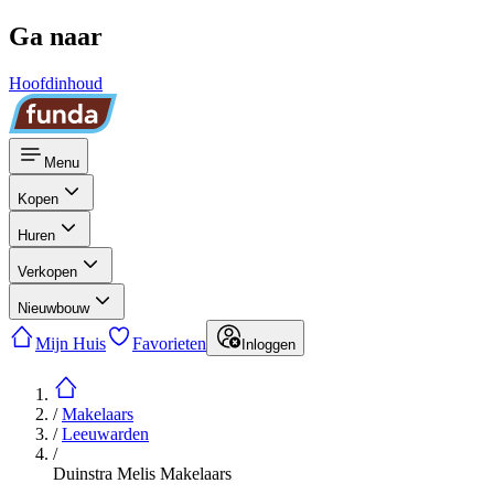
Ga naar
Hoofdinhoud
Menu
Kopen
Huren
Verkopen
Nieuwbouw
Mijn Huis
Favorieten
Inloggen
/
Makelaars
/
Leeuwarden
/
Duinstra Melis Makelaars