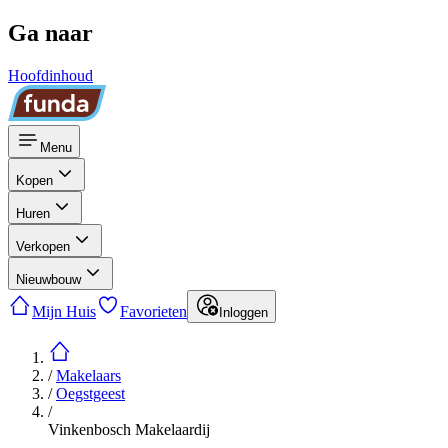
Ga naar
Hoofdinhoud
Menu
Kopen
Huren
Verkopen
Nieuwbouw
Mijn Huis
Favorieten
Inloggen
/
Makelaars
/
Oegstgeest
/
Vinkenbosch Makelaardij