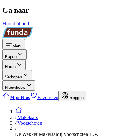
Ga naar
Hoofdinhoud
Menu
Kopen
Huren
Verkopen
Nieuwbouw
Mijn Huis
Favorieten
Inloggen
/
Makelaars
/
Voorschoten
/
De Wekker Makelaardij Voorschoten B.V.