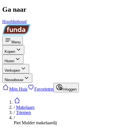
Ga naar
Hoofdinhoud
Menu
Kopen
Huren
Verkopen
Nieuwbouw
Mijn Huis
Favorieten
Inloggen
/
Makelaars
/
Triemen
/
Piet Mulder makelaardij