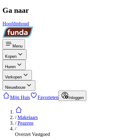
Ga naar
Hoofdinhoud
Menu
Kopen
Huren
Verkopen
Nieuwbouw
Mijn Huis
Favorieten
Inloggen
/
Makelaars
/
Peazens
/
Overzet Vastgoed