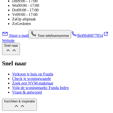
Di
09:00 - 17:00
Wo
09:00 - 17:00
Do
09:00 - 17:00
Vr
09:00 - 17:00
Za
Op afspraak
Zo
Gesloten
Stuur e-mail
Bel
0646877854
Toon telefoonnummer
Website
Snel naar
Snel naar
Verkoop je huis op Funda
Check je woningwaarde
Zoek een NVM-makelaar
Volg de woningmarkt: Funda Index
Vraag & antwoord
Inzichten & inspiratie