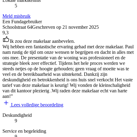
Lokale marktkennis
5
Meld misbruik
Een Fundagebruiker
Schoolstraat 64
Geschreven op
21 november 2025
9,3
Ik zou deze makelaar aanbevelen.
Wij hebben een fantastische ervaring gehad met deze makelaar. Paul
nam rustig de tijd om onze wensen te begrijpen en dacht in alles met
ons mee. De presentatie van de woning was professioneel en de
strategie bleek zeer effectief. Tijdens het hele proces werden we
steeds netjes op de hoogte gehouden; geen vraag of moeite was te
veel en de bereikbaarheid was uitstekend. Dankzij zijn
deskundigheid en betrokkenheid is ons huis snel verkocht Het vaste
tarief van deze makelaar is keurig! Wij vonden de kleinschaligheid
van dit kantoor plezierig .Wij raden deze makelaar echt van harte
aan!”
Lees volledige beoordeling
Deskundigheid
9
Service en begeleiding
9