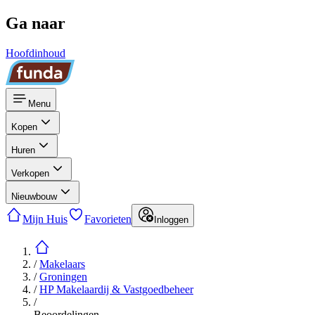
Ga naar
Hoofdinhoud
Menu
Kopen
Huren
Verkopen
Nieuwbouw
Mijn Huis
Favorieten
Inloggen
/
Makelaars
/
Groningen
/
HP Makelaardij & Vastgoedbeheer
/
Beoordelingen