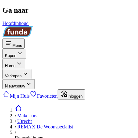
Ga naar
Hoofdinhoud
Menu
Kopen
Huren
Verkopen
Nieuwbouw
Mijn Huis
Favorieten
Inloggen
/
Makelaars
/
Utrecht
/
REMAX De Woonspecialist
/
Beoordelingen