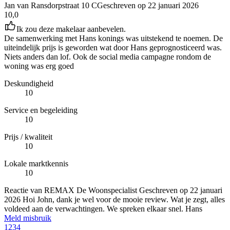
Jan van Ransdorpstraat 10 C
Geschreven op
22 januari 2026
10,0
Ik zou deze makelaar aanbevelen.
De samenwerking met Hans konings was uitstekend te noemen. De
uiteindelijk prijs is geworden wat door Hans geprognosticeerd was.
Niets anders dan lof. Ook de social media campagne rondom de
woning was erg goed
Deskundigheid
10
Service en begeleiding
10
Prijs / kwaliteit
10
Lokale marktkennis
10
Reactie van REMAX De Woonspecialist
Geschreven op
22 januari
2026
Hoi John, dank je wel voor de mooie review. Wat je zegt, alles
voldeed aan de verwachtingen. We spreken elkaar snel. Hans
Meld misbruik
1
2
3
4