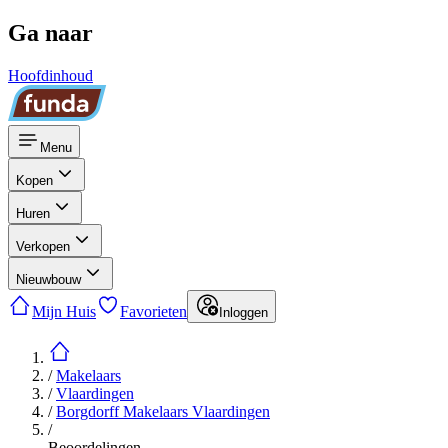
Ga naar
Hoofdinhoud
Menu
Kopen
Huren
Verkopen
Nieuwbouw
Mijn Huis
Favorieten
Inloggen
/
Makelaars
/
Vlaardingen
/
Borgdorff Makelaars Vlaardingen
/
Beoordelingen