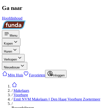
Ga naar
Hoofdinhoud
Menu
Kopen
Huren
Verkopen
Nieuwbouw
Mijn Huis
Favorieten
Inloggen
/
Makelaars
/
Voorburg
/
Emil NVM Makelaars || Den Haag Voorburg Zoetermeer
/
Beoordelingen