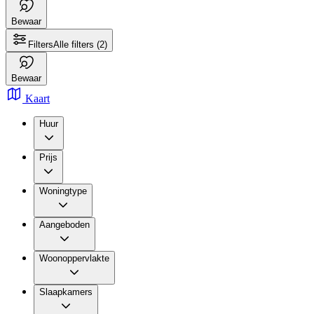
Bewaar
Filters
Alle filters
(2)
Bewaar
Kaart
Huur
Prijs
Woningtype
Aangeboden
Woonoppervlakte
Slaapkamers