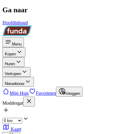
Ga naar
Hoofdinhoud
Menu
Kopen
Huren
Verkopen
Nieuwbouw
Mijn Huis
Favorieten
Inloggen
Moddergat
Kaart