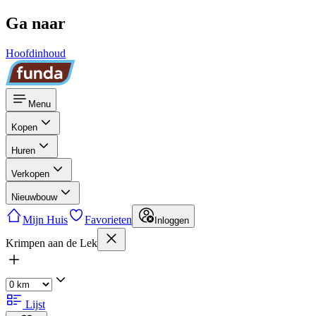
Ga naar
Hoofdinhoud
Menu
Kopen
Huren
Verkopen
Nieuwbouw
Mijn Huis
Favorieten
Inloggen
Krimpen aan de Lek
Lijst