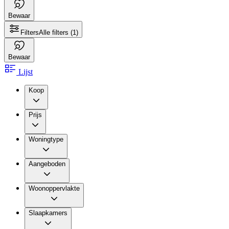
Bewaar
Filters
Alle filters
(1)
Bewaar
Lijst
Koop
Prijs
Woningtype
Aangeboden
Woonoppervlakte
Slaapkamers