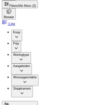
Filters
Alle filters
(2)
Bewaar
Lijst
Koop
Prijs
Woningtype
Aangeboden
Woonoppervlakte
Slaapkamers