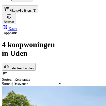
Filters
Alle filters
(1)
Bewaar
Kaart
Toppositie
4 koopwoningen
in Uden
Selecteer buurten
Sorteer
: Relevantie
Sorteer