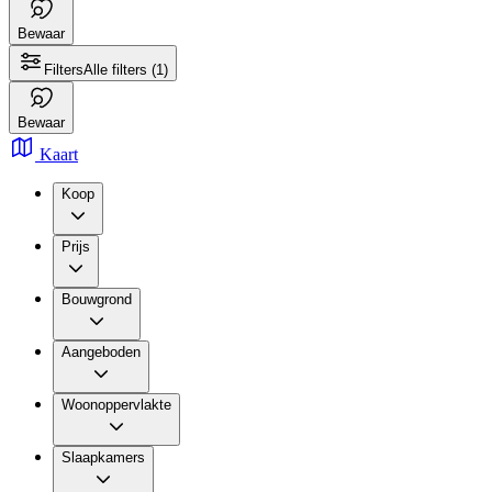
Bewaar
Filters
Alle filters
(1)
Bewaar
Kaart
Koop
Prijs
Bouwgrond
Aangeboden
Woonoppervlakte
Slaapkamers