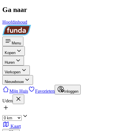
Ga naar
Hoofdinhoud
Menu
Kopen
Huren
Verkopen
Nieuwbouw
Mijn Huis
Favorieten
Inloggen
Uden
Kaart