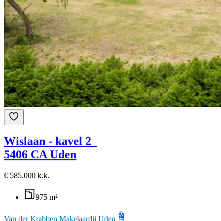
Wislaan - kavel 2
5406 CA Uden
€ 585.000 k.k.
975 m²
Van der Krabben Makelaardij Uden