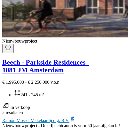
Nieuwbouwproject
Beech - Parkside Residences
1081 JM Amsterdam
€ 1.995.000 - € 2.250.000 v.o.n.
241 - 245 m²
In verkoop
2 resultaten
Ramón Mossel Makelaardij o.g. B.V.
Nieuwbouwproject -
De erfpachtcanon is voor 50 jaar afgekocht!