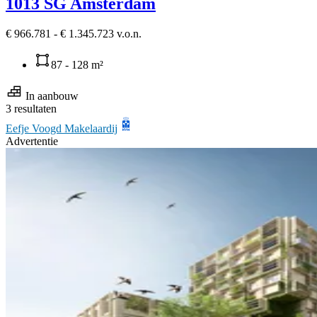
1013 SG Amsterdam
€ 966.781 - € 1.345.723 v.o.n.
87 - 128 m²
In aanbouw
3 resultaten
Eefje Voogd Makelaardij
Advertentie