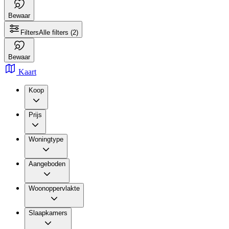
Bewaar
Filters
Alle filters
(2)
Bewaar
Kaart
Koop
Prijs
Woningtype
Aangeboden
Woonoppervlakte
Slaapkamers