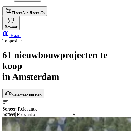
Filters
Alle filters
(2)
Bewaar
Kaart
Toppositie
61 nieuwbouwprojecten te
koop
in Amsterdam
Selecteer buurten
Sorteer
: Relevantie
Sorteer