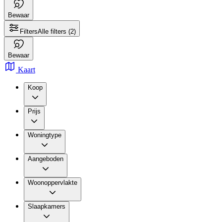
Bewaar
Filters
Alle filters
(2)
Bewaar
Kaart
Koop
Prijs
Woningtype
Aangeboden
Woonoppervlakte
Slaapkamers