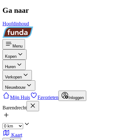
Ga naar
Hoofdinhoud
Menu
Kopen
Huren
Verkopen
Nieuwbouw
Mijn Huis
Favorieten
Inloggen
Barendrecht
Kaart