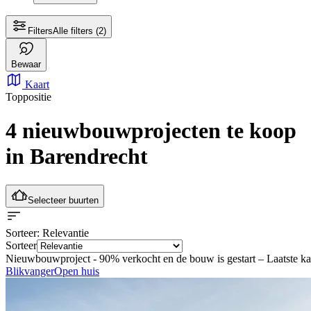
Filters
Alle filters
(2)
Bewaar
Kaart
Toppositie
4 nieuwbouwprojecten te koop
in Barendrecht
Selecteer buurten
Sorteer
: Relevantie
Sorteer
Nieuwbouwproject -
90% verkocht en de bouw is gestart – Laatste k
Blikvanger
Open huis