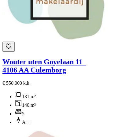
Wouter uten Goyelaan 11
4106 AA Culemborg
€ 550.000 k.k.
131 m²
140 m²
5
A++