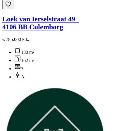
Loek van Ierselstraat 49
4106 BB Culemborg
€ 785.000 k.k.
180 m²
162 m²
3
A