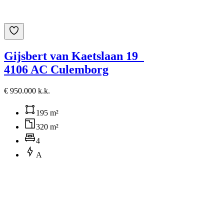
Gijsbert van Kaetslaan 19
4106 AC Culemborg
€ 950.000 k.k.
195 m²
320 m²
4
A