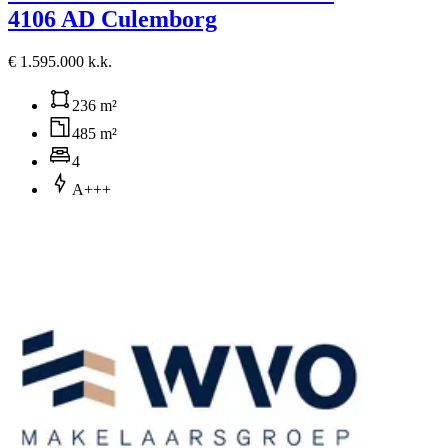
4106 AD Culemborg
€ 1.595.000 k.k.
236 m²
485 m²
4
A+++