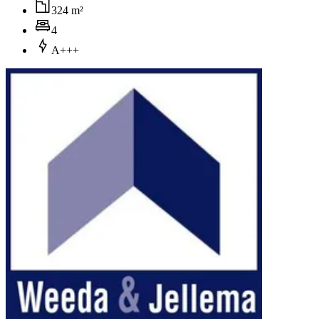
324 m²
4
A+++