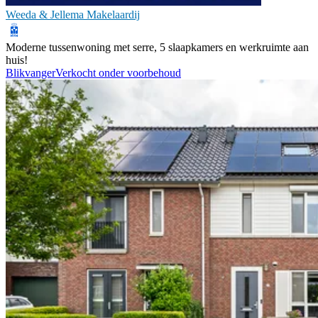
Weeda & Jellema Makelaardij
Moderne tussenwoning met serre, 5 slaapkamers en werkruimte aan
huis!
Blikvanger
Verkocht onder voorbehoud