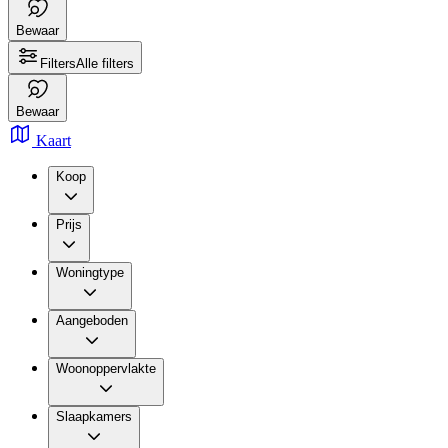
Bewaar
Filters
Alle filters
Bewaar
Kaart
Koop
Prijs
Woningtype
Aangeboden
Woonoppervlakte
Slaapkamers