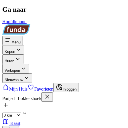
Ga naar
Hoofdinhoud
Menu
Kopen
Huren
Verkopen
Nieuwbouw
Mijn Huis
Favorieten
Inloggen
Parijsch Lokkershoek
Kaart