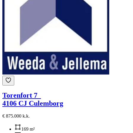
Torenfort 7
4106 CJ Culemborg
€ 875.000 k.k.
169 m²