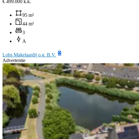
€ 499.000 k.k.
95 m²
44 m²
3
A
Lobs Makelaardij o.g. B.V.
Advertentie