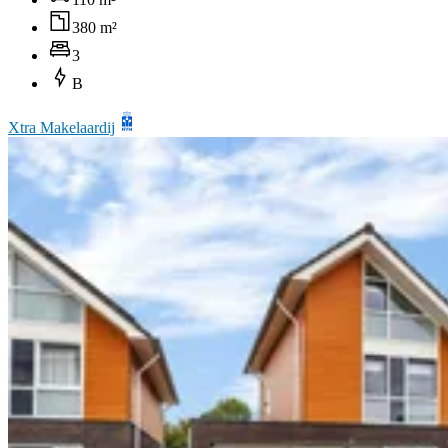
380 m²
3
B
Xtra Makelaardij