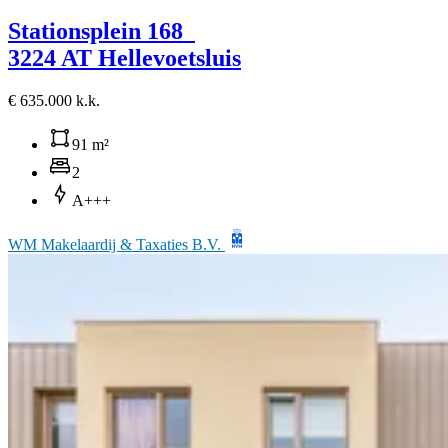
Stationsplein 168
3224 AT Hellevoetsluis
€ 635.000 k.k.
91 m²
2
A+++
WM Makelaardij & Taxaties B.V.