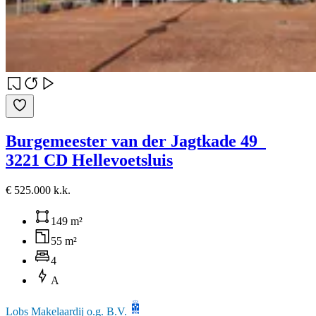
Burgemeester van der Jagtkade 49
3221 CD Hellevoetsluis
€ 525.000 k.k.
149 m²
55 m²
4
A
Lobs Makelaardij o.g. B.V.