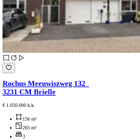
Rochus Meeuwiszweg 132
3231 CM Brielle
€ 1.050.000 k.k.
156 m²
265 m²
3