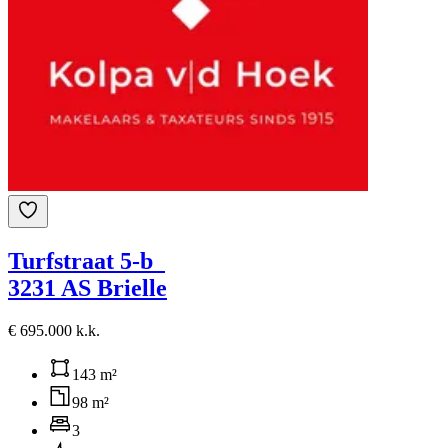
Turfstraat 5-b
3231 AS Brielle
€ 695.000 k.k.
143 m²
98 m²
3