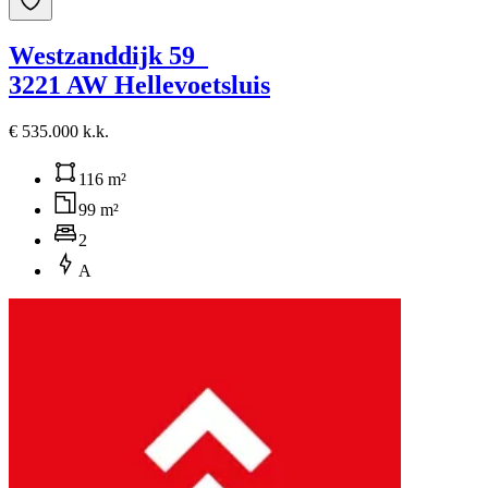
Westzanddijk 59
3221 AW Hellevoetsluis
€ 535.000 k.k.
116 m²
99 m²
2
A