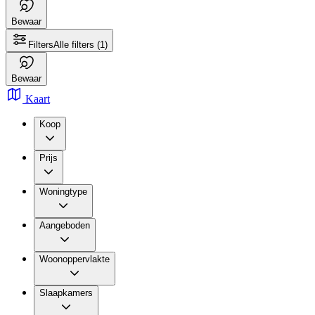
Bewaar
Filters
Alle filters
(1)
Bewaar
Kaart
Koop
Prijs
Woningtype
Aangeboden
Woonoppervlakte
Slaapkamers