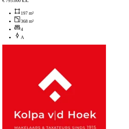
€ 795.000 k.k.
197 m²
368 m²
4
A