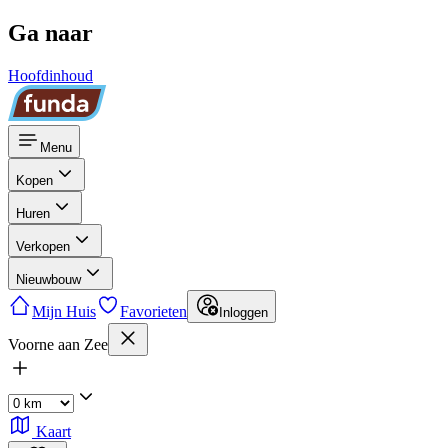
Ga naar
Hoofdinhoud
Menu
Kopen
Huren
Verkopen
Nieuwbouw
Mijn Huis
Favorieten
Inloggen
Voorne aan Zee
Kaart